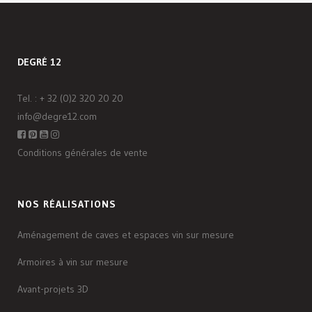
DEGRÉ 12
Tel. :
+ 32 (0)2 320 20 20
info@degre12.com
Conditions générales de vente
NOS RÉALISATIONS
Aménagement de caves et espaces vin sur mesure
Armoires à vin sur mesure
Avant-projets 3D