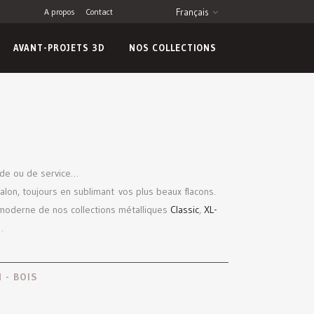
A propos
Contact
Français
AVANT-PROJETS 3D
NOS COLLECTIONS
rde ou de service…
alon, toujours en sublimant vos plus beaux flacons.
 moderne de nos collections métalliques
Classic
,
XL-
…
 - BOIS