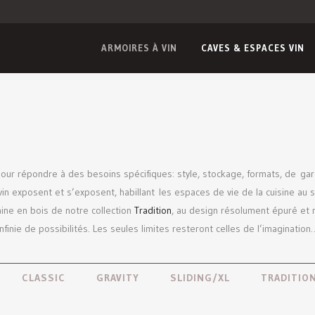
ARMOIRES À VIN
CAVES & ESPACES VIN
our répondre à des besoins spécifiques: style, stockage, formats, de ga
in exposent et s’exposent, habillant les espaces de vie de la cuisine au s
ine en bois de notre collection
Tradition
, au design résolument épuré et
finie de possibilités. Les seules limites resteront celles de l’imagination
CLASSIC
GRAVITY
SLIDING/XL
TRADITION