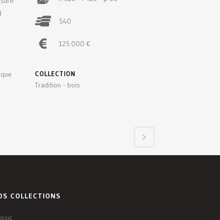
esure
d
540
125.000 €
ique
COLLECTION
Tradition - bois
OS COLLECTIONS
assic