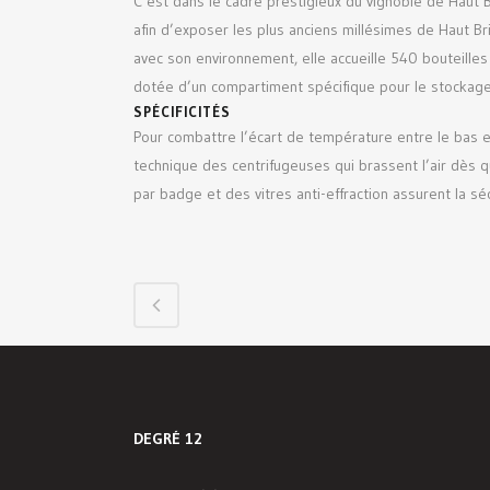
C’est dans le cadre prestigieux du vignoble de Haut 
afin d’exposer les plus anciens millésimes de Haut B
avec son environnement, elle accueille 540 bouteilles
dotée d’un compartiment spécifique pour le stockage 
SPÉCIFICITÉS
Pour combattre l’écart de température entre le bas e
technique des centrifugeuses qui brassent l’air dès q
par badge et des vitres anti-effraction assurent la sé
DEGRÉ 12