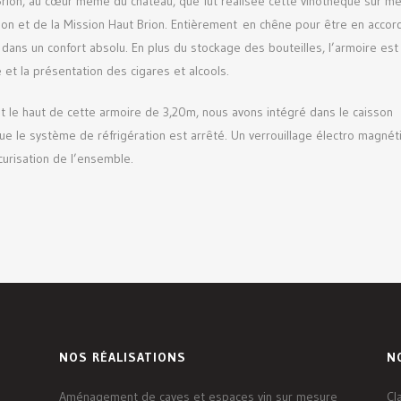
Brion, au cœur même du château, que fut réalisée cette vinothèque sur m
rion et de la Mission Haut Brion. Entièrement en chêne pour être en accor
 dans un confort absolu. En plus du stockage des bouteilles, l’armoire est
et la présentation des cigares et alcools.
t le haut de cette armoire de 3,20m, nous avons intégré dans le caisson
ue le système de réfrigération est arrêté. Un verrouillage électro magnét
curisation de l’ensemble.
NOS RÉALISATIONS
N
Aménagement de caves et espaces vin sur mesure
Cl