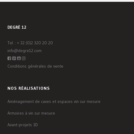
DEGRÉ 12
Tel. :
+ 32 (0)2 320 20 20
info@degre12.com
Conditions générales de vente
NOS RÉALISATIONS
Aménagement de caves et espaces vin sur mesure
Armoires à vin sur mesure
Avant-projets 3D