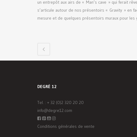
un entrepôt aux airs de « Man’s cave » qui ferait rê
s’articule autour de nos présentoirs « Gravity » en fa
mesure et de quelques présentoirs muraux pour les 
DEGRÉ 12
Tel. :
+ 32 (0)2 320 20 20
info@degre12.com
Conditions générales de vente