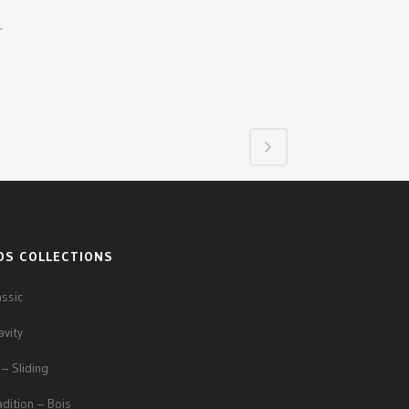
r
OS COLLECTIONS
assic
avity
 – Sliding
adition – Bois