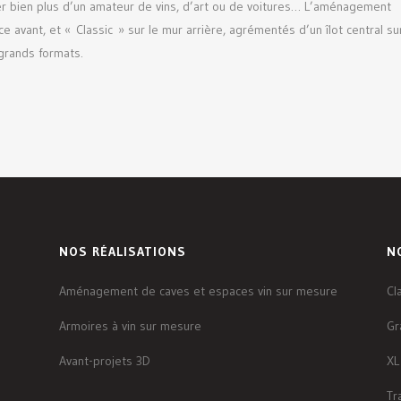
ver bien plus d’un amateur de vins, d’art ou de voitures… L’aménagement
ce avant, et « Classic » sur le mur arrière, agrémentés d’un îlot central su
grands formats.
NOS RÉALISATIONS
N
Aménagement de caves et espaces vin sur mesure
Cl
Armoires à vin sur mesure
Gr
Avant-projets 3D
XL
Tr