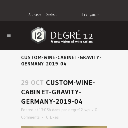
A propos
Contact
Français
CUSTOM-WINE-CABINET-GRAVITY-
GERMANY-2019-04
29 OCT
CUSTOM-WINE-
CABINET-GRAVITY-
GERMANY-2019-04
Posted at 13:05h
dans
par
degre12_wp
0
Comments
0
Likes