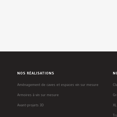
NOS RÉALISATIONS
N
Aménagement de caves et espaces vin sur mesure
Cl
Armoires à vin sur mesure
Gr
Avant-projets 3D
XL
Tr