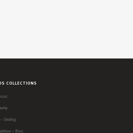
OS COLLECTIONS
assic
avity
 – Sliding
adition – Bois