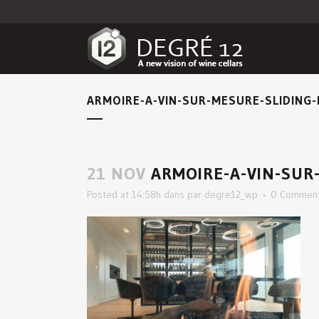
ARMOIRE-A-VIN-SUR-MESURE-SLIDING
21 NOV
ARMOIRE-A-VIN-SUR
Posted at 14:58h
dans
par
degre12_wp
0 Commen