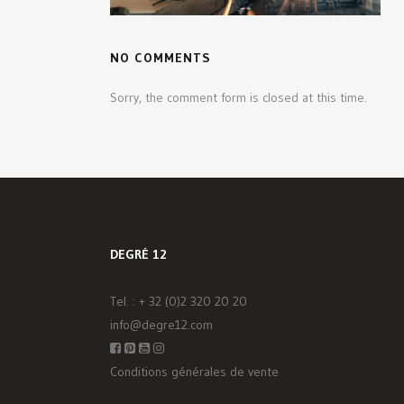
NO COMMENTS
Sorry, the comment form is closed at this time.
DEGRÉ 12
Tel. :
+ 32 (0)2 320 20 20
info@degre12.com
Conditions générales de vente