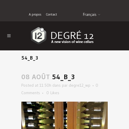
A propos
Contact
Français
54_B_3
08 AOÛT
54_B_3
Posted at 11:50h
dans
par
degre12_wp
0
Comments
0
Likes