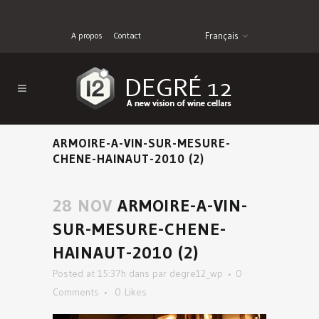
A propos
Contact
Français
ARMOIRE-A-VIN-SUR-MESURE-
CHENE-HAINAUT-2010 (2)
28 NOV
ARMOIRE-A-VIN-
SUR-MESURE-CHENE-
HAINAUT-2010 (2)
Posted at 15:37h
dans
par
degre12_wp
0
Comments
0
Likes