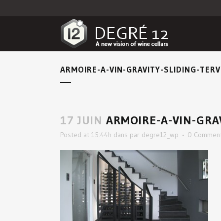
ARMOIRE-A-VIN-GRAVITY-SLIDING-TER
17 JUIN
ARMOIRE-A-VIN-GRA
Posted at 15:44h
dans
par
degre12_wp
0 Commen