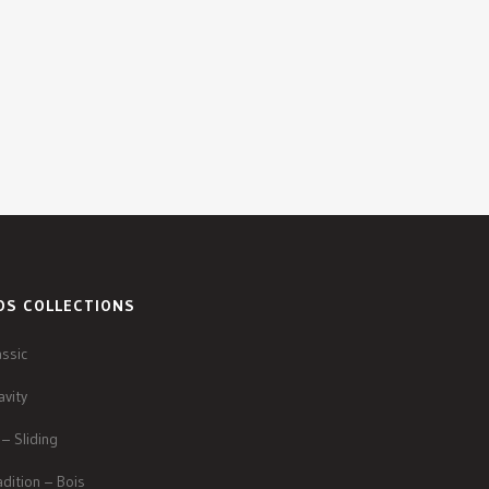
OS COLLECTIONS
assic
avity
 – Sliding
adition – Bois