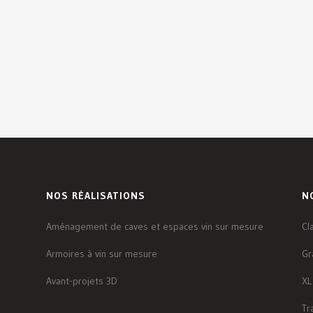
NOS RÉALISATIONS
N
Aménagement de caves et espaces vin sur mesure
Cl
Armoires à vin sur mesure
Gr
Avant-projets 3D
XL
Tr