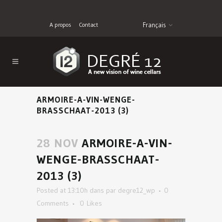
A propos
Contact
Français
ARMOIRE-A-VIN-WENGE-
BRASSCHAAT-2013 (3)
28 NOV
ARMOIRE-A-VIN-
WENGE-BRASSCHAAT-
2013 (3)
Posted at 13:10h
dans
par
degre12_wp
0
Comments
0
Likes