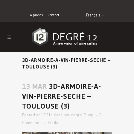
A propos
Contact
Français
3D-ARMOIRE-A-VIN-PIERRE-SECHE –
TOULOUSE (3)
13 MAR
3D-ARMOIRE-A-
VIN-PIERRE-SECHE –
TOULOUSE (3)
Posted at 15:21h
dans
par
degre12_wp
0
Comments
0
Likes