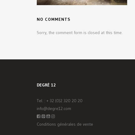
NO COMMENTS
Sorry, the comment form is closed at this time.
DEGRÉ 12
Tel. :
+ 32 (0)2 320 20 20
info@degre12.com
Conditions générales de vente