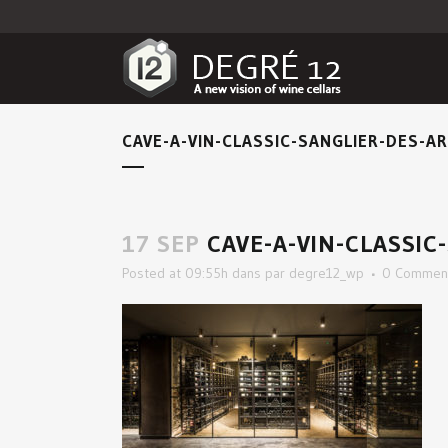
CAVE-A-VIN-CLASSIC-SANGLIER-DES-A
17 SEP
CAVE-A-VIN-CLASSIC
Posted at 09:55h
dans
par
degre12_wp
0 Commen