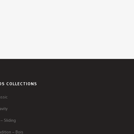
OS COLLECTIONS
assic
avity
 – Sliding
adition – Bois