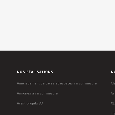
NOS RÉALISATIONS
N
Aménagement de caves et espaces vin sur mesure
Cl
Armoires à vin sur mesure
Gr
Avant-projets 3D
XL
Tr