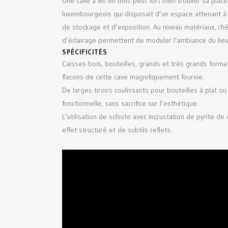
Une cave à vin en bois peut fort bien trouver sa place
luxembourgeois qui disposait d’un espace attenant à
de stockage et d’exposition. Au niveau matériaux, chê
d’éclairage permettent de moduler l’ambiance du lie
SPÉCIFICITÉS
Caisses bois, bouteilles, grands et très grands forma
flacons de cette cave magnifiquement fournie.
De larges tiroirs coulissants pour bouteilles à plat o
fonctionnelle, sans sacrifice sur l’esthétique.
L’utilisation de schiste avec incrustation de pyrite d
effet structuré et de subtils reflets.