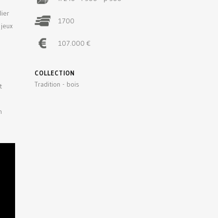
ier
1700
 jeux
107.000 €
COLLECTION
Tradition - bois
t
n