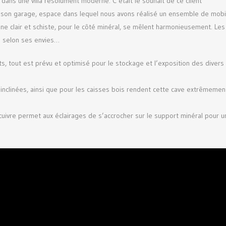
 dans une villa résolument moderne. C’était le souhait de ce client
 son garage, espace dans lequel nous avons réalisé un ensemble de mobil
ne clair et schiste, pour le côté minéral, se mêlent harmonieusement. Les
u selon ses envies…
ts, tout est prévu et optimisé pour le stockage et l’exposition des divers
u inclinées, ainsi que pour les caisses bois rendent cette cave extrêmemen
e cuivre permet aux éclairages de s’accrocher sur le support minéral pour u