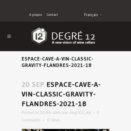
A propos
Contact
Français
ESPACE-CAVE-A-VIN-CLASSIC-
GRAVITY-FLANDRES-2021-1B
20 SEP
ESPACE-CAVE-A-
VIN-CLASSIC-GRAVITY-
FLANDRES-2021-1B
Posted at 13:36h
dans
par
degre12_wp
0
Comments
0
Likes