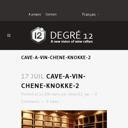
A propos
Contact
Français
CAVE-A-VIN-CHENE-KNOKKE-2
17 JUIL
CAVE-A-VIN-
CHENE-KNOKKE-2
Posted at 14:39h
dans
par
degre12_wp
0
Comments
0
Likes