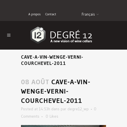
A propos
Contact
Français
CAVE-A-VIN-WENGE-VERNI-
COURCHEVEL-2011
08 AOÛT
CAVE-A-VIN-
WENGE-VERNI-
COURCHEVEL-2011
Posted at 14:53h
dans
par
degre12_wp
0
Comments
0
Likes