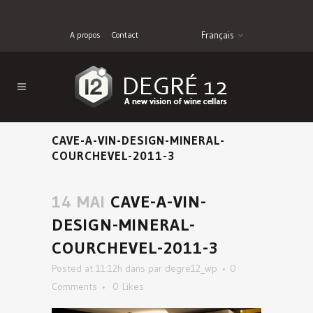
A propos
Contact
Français
CAVE-A-VIN-DESIGN-MINERAL-
COURCHEVEL-2011-3
14 MAI
CAVE-A-VIN-
DESIGN-MINERAL-
COURCHEVEL-2011-3
Posted at 11:12h
dans
par
degre12_wp
0
Comments
0
Likes