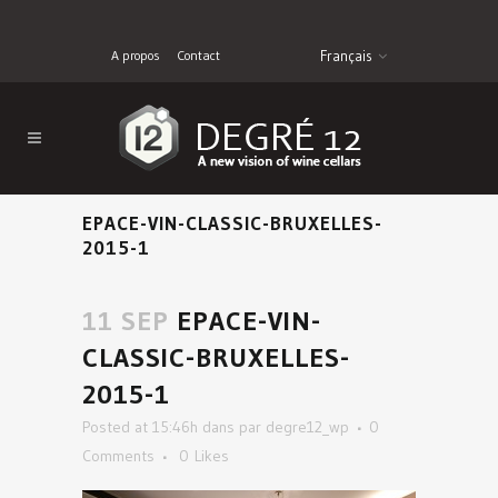
A propos
Contact
Français
EPACE-VIN-CLASSIC-BRUXELLES-
2015-1
11 SEP
EPACE-VIN-
CLASSIC-BRUXELLES-
2015-1
Posted at 15:46h
dans
par
degre12_wp
0
Comments
0
Likes