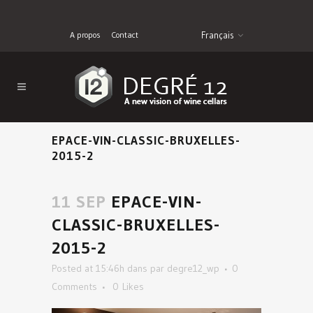
A propos
Contact
Français
EPACE-VIN-CLASSIC-BRUXELLES-
2015-2
11 SEP
EPACE-VIN-
CLASSIC-BRUXELLES-
2015-2
Posted at 15:46h
dans
par
degre12_wp
0
Comments
0
Likes