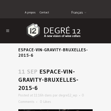
A propos
Contact
Français
ESPACE-VIN-GRAVITY-BRUXELLES-
2015-6
11 SEP
ESPACE-VIN-
GRAVITY-BRUXELLES-
2015-6
Posted at 11:16h
dans
par
degre12_wp
0
Comments
0
Likes