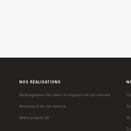
NOS RÉALISATIONS
N
Aménagement de caves et espaces vin sur mesure
Cl
Armoires à vin sur mesure
Gr
Avant-projets 3D
XL
Tr