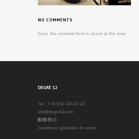
NO COMMENTS
Sorry, the comment form is closed at this time.
DEGRÉ 12
Tel. :
+ 32 (0)2 320 20 20
info@degre12.com
Conditions générales de vente