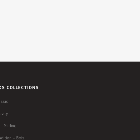
OS COLLECTIONS
assic
avity
 – Sliding
adition – Bois