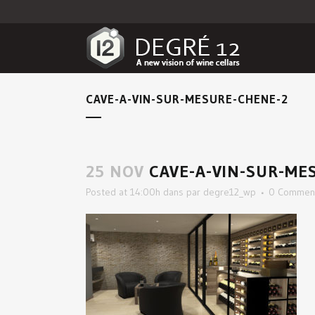
CAVE-A-VIN-SUR-MESURE-CHENE-2
25 NOV
CAVE-A-VIN-SUR-ME
Posted at 14:00h
dans
par
degre12_wp
0 Commen