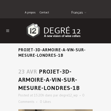
A propos
Contact
Français
PROJET-3D-ARMOIRE-A-VIN-SUR-
MESURE-LONDRES-1B
23 AVR
PROJET-3D-
ARMOIRE-A-VIN-SUR-
MESURE-LONDRES-1B
Posted at 15:20h
dans
par
degre12_wp
0
Comments
0
Likes