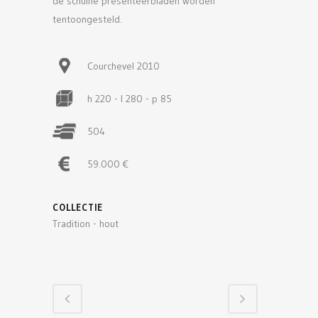
de schuine presenteerbladen worden
tentoongesteld.
Courchevel 2010
h 220 - l 280 - p 85
504
59.000 €
COLLECTIE
Tradition - hout