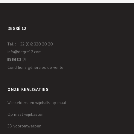
DEGRÉ 12
Tel. :
+ 32 (0)2 320 20 20
info@degre12.com
Conditions générales de vente
ONZE REALISATIES
Wijnkelders en wijnhalls op maat
Op maat wijnkasten
3D voorontwerpen