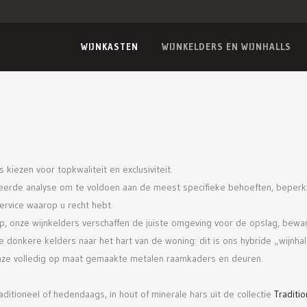
WIJNKASTEN
WIJNKELDERS EN WIJNHALLS
kiezen voor topkwaliteit en exclusiviteit.
illeerde analyse om te voldoen aan de meest specifieke behoeften, beper
 service waarop u recht hebt.
, onze wijnkelders verschaffen de juiste omgeving voor de opslag, bewari
e donkere kelders naar het hart van de woning: dit is ons hybride „wijnha
nze volledig op maat gemaakte metalen raamkaders en deuren.
itioneel of hedendaags, in hout of minerale hars uit de collectie
Traditio