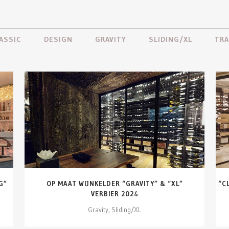
ASSIC
DESIGN
GRAVITY
SLIDING/XL
TRA
DETAILS ZIEN
G”
OP MAAT WIJNKELDER “GRAVITY” & “XL”
“C
VERBIER 2024
Gravity, Sliding/XL