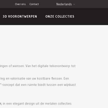
Over ons
Contact
Nederlands
3D VOORONTWERPEN
ONZE COLLECTIES
kingen of wensen. Van het digitale tekenontwerp tot
ng en valorisatie van uw kostbare flessen. Een
l“-concept dat een ruimte biedt tussen een wijnkast
n
, in een elegant design uit de metalen collecties