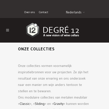
Over ons
Contact
Nederlands
ONZE COLLECTIES
Onze collecties vormen voornamelijk
inspiratiebronnen voor uw projecten. Ze zijn het
resultaat van onze ervaring en ons onderzoek
naar een manier om wijn anders tentoon te
stellen en te bewaren.
Ons modulaire collecties van metalen meubilair
«
Classic
», «
Sliding
» en «
Gravity
» kunnen worden