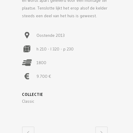
en wordt apart geleverd voor een montage ter
plaatse. Tenslotte lijkt het erop alsof de kelder
steeds een deel van het huis is geweest.
Oostende 2013
h 210 - l 320 - p 230
1800
9.700 €
COLLECTIE
Classic