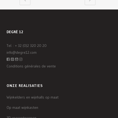
DEGRÉ 12
Tel. :
+ 32 (0)2 320 20 20
info@degre12.com
Conditions générales de vente
ONZE REALISATIES
Wijnkelders en wijnhalls op maat
Op maat wijnkasten
3D voorontwerpen